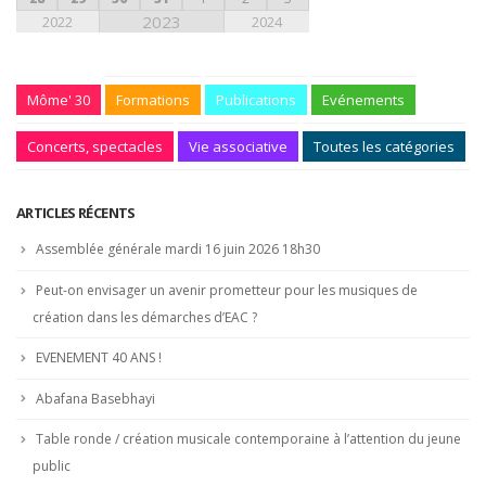
28
29
30
31
1
2
3
2023
2022
2024
Môme' 30
Formations
Publications
Evénements
Concerts, spectacles
Vie associative
Toutes les catégories
ARTICLES RÉCENTS
Assemblée générale mardi 16 juin 2026 18h30
Peut-on envisager un avenir prometteur pour les musiques de
création dans les démarches d’EAC ?
EVENEMENT 40 ANS !
Abafana Basebhayi
Table ronde / création musicale contemporaine à l’attention du jeune
public